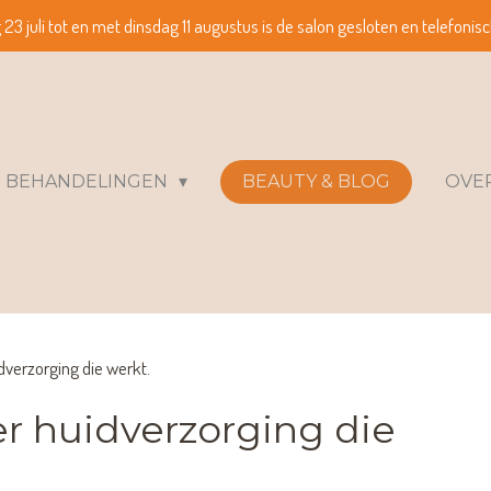
3 juli tot en met dinsdag 11 augustus is de salon gesloten en telefonisc
BEHANDELINGEN
BEAUTY & BLOG
OVE
dverzorging die werkt.
r huidverzorging die