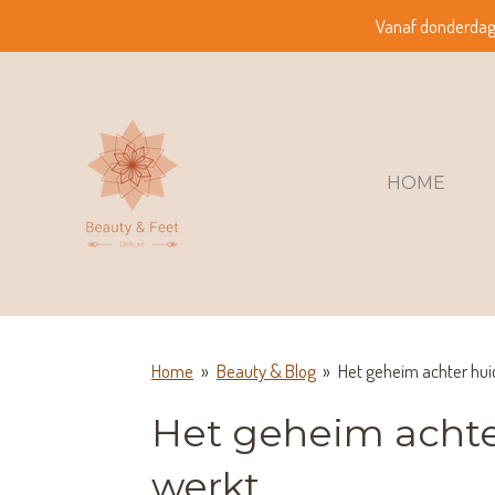
Vanaf donderdag 2
Ga
direct
naar
de
hoofdinhoud
HOME
Home
»
Beauty & Blog
»
Het geheim achter hui
Het geheim achte
werkt.