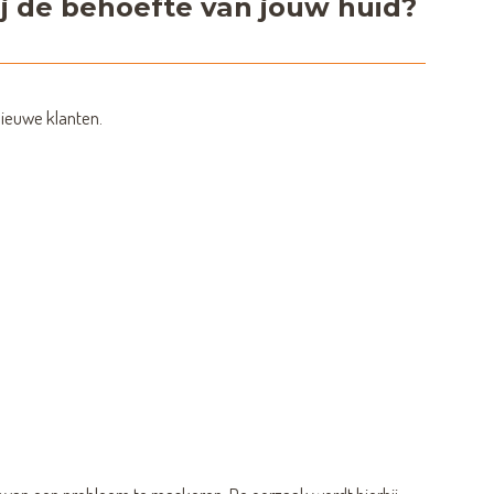
j de behoefte van jouw huid?
nieuwe klanten.