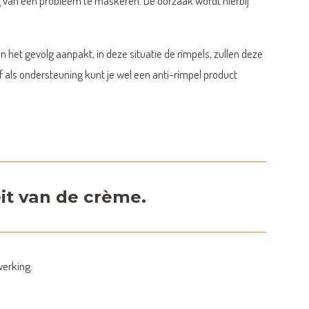
 van een probleem te maskeren. De oorzaak wordt hierbij
 het gevolg aanpakt, in deze situatie de rimpels, zullen deze
of als ondersteuning kunt je wel een anti-rimpel product
it van de crème.
werking.